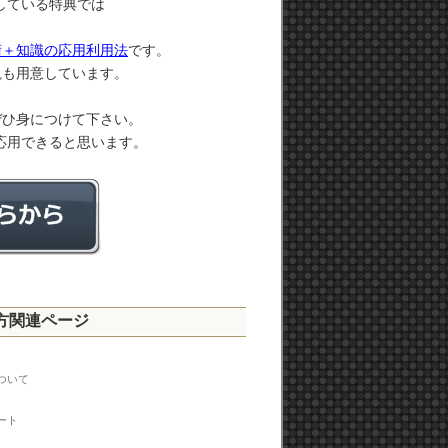
意している特典では
術＋知識の応用利用法
です。
説も用意しています。
ぜひ身につけて下さい。
も応用できると思います。
い方関連ページ
ついて
ート