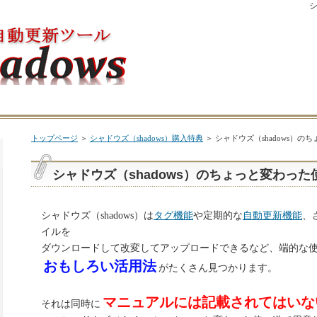
シ
トップページ
＞
シャドウズ（shadows）購入特典
＞ シャドウズ（shadows）の
シャドウズ（shadows）のちょっと変わった
シャドウズ（shadows）は
タグ機能
や定期的な
自動更新機能
、
イルを
ダウンロードして改変してアップロードできるなど、端的な
おもしろい活用法
がたくさん見つかります。
マニュアルには記載されてはいな
それは同時に